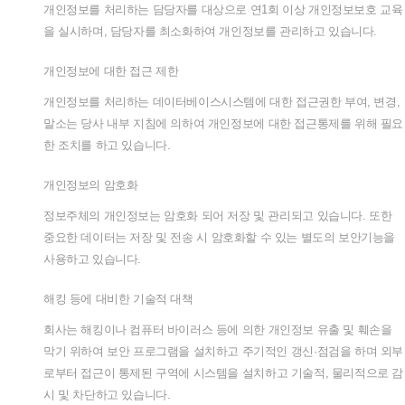
개인정보를
처리하는
담당자를
대상으로
연
1
회
이상
개인정보보호
교육
을
실시하며
,
담당자를
최소화하여
개인정보를
관리하고
있습니다
.
개인정보에
대한
접근
제한
개인정보를
처리하는
데이터베이스시스템에
대한
접근권한
부여
,
변경
,
말소는
당사
내부
지침에
의하여
개인정보에
대한
접근통제를
위해
필요
한
조치를
하고
있습니다
.
개인정보의
암호화
정보주체의
개인정보는
암호화
되어
저장
및
관리되고
있습니다
.
또한
중요한
데이터는
저장
및
전송
시
암호화할
수
있는
별도의
보안기능을
사용하고
있습니다
.
해킹
등에
대비한
기술적
대책
회사는
해킹이나
컴퓨터
바이러스
등에
의한
개인정보
유출
및
훼손을
막기
위하여
보안
프로그램을
설치하고
주기적인
갱신
·
점검을
하며
외부
로부터
접근이
통제된
구역에
시스템을
설치하고
기술적
,
물리적으로
감
시
및
차단하고
있습니다
.