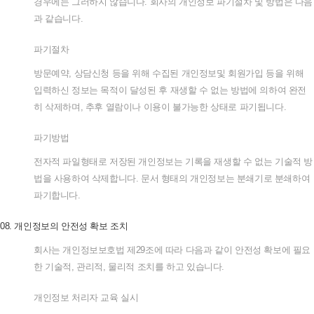
경우에는
그러하지
않습니다
.
회사의
개인정보
파기절차
및
방법은
다음
과
같습니다
.
파기절차
방문예약
,
상담신청
등을
위해
수집된
개인정보및
회원가입
등을
위해
입력하신
정보는
목적이
달성된
후
재생할
수
없는
방법에
의하여
완전
히
삭제하며
,
추후
열람이나
이용이
불가능한
상태로
파기됩니다
.
파기방법
전자적
파일형태로
저장된
개인정보는
기록을
재생할
수
없는
기술적
방
법을
사용하여
삭제합니다
.
문서
형태의
개인정보는
분쇄기로
분쇄하여
파기합니다
.
08.
개인정보의
안전성
확보
조치
회사는
개인정보보호법
제
29
조에
따라
다음과
같이
안전성
확보에
필요
한
기술적
,
관리적
,
물리적
조치를
하고
있습니다
.
개인정보
처리자
교육
실시