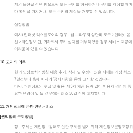
저의
옵션을
선택
함으로써
모든
쿠키를
허용하거나
쿠키를
저장할
때마
다
확인을
거치거나
,
모든
쿠키의
저장을
거부할
수
있습니다
.
설정방법
예시
)
인터넷
익스플로어의
경우
:
웹
브라우저
상단의
도구
>
인터넷
옵
션
>
개인정보
단
,
귀하께서
쿠키
설치를
거부하였을
경우
서비스
제공에
어려움이
있을
수
있습니다
.
10.
고지의
의무
현
개인정보처리방침
내용
추가
,
삭제
및
수정이
있을
시에는
개정
최소
7
일전부터
홈페
이지의
'
공지사항
'
을
통해
고지할
것입니다
.
다만
,
개인정보의
수집
및
활용
,
제
3
자
제공
등과
같이
이용자
권리의
중
요한
변경이
있
을
경우에는
최소
30
일
전에
고지합니다
.
11.
개인정보에
관한
민원서비스
[
권익침해
구제방법
]
정보주체는
개인정보침해로
인한
구제를
받기
위해
개인정보분쟁조정위