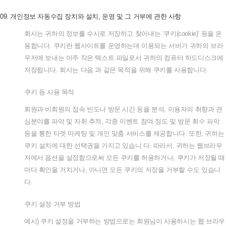
09.
개인정보
자동수집
장치와
설치
,
운영
및
그
거부에
관한
사항
회사는
귀하의
정보를
수시로
저장하고
찾아내는
‘
쿠키
(cookie)’
등을
운
용합니다
.
쿠키란
웹사이트를
운영하는데
이용되는
서버가
귀하의
브라
우저에
보내는
아주
작은
텍스트
파일로서
귀하의
컴퓨터
하드디스크에
저장됩니다
.
회사는
다음
과
같은
목적을
위해
쿠키를
사용합니다
.
쿠키
등
사용
목적
회원과
비회원의
접속
빈도나
방문
시간
등을
분석
,
이용자의
취향과
관
심분야를
파악
및
자취
추적
,
각종
이벤트
참여
정도
및
방문
회수
파악
등을
통한
타겟
마케팅
및
개인
맞춤
서비스를
제공합니다
.
또한
,
귀하는
쿠키
설치에
대한
선택권을
가지고
있습니
다
.
따라서
,
귀하는
웹브라우
저에서
옵션을
설정함으로써
모든
쿠키를
허용하거나
,
쿠키가
저장될
때
마다
확인을
거치거나
,
아니면
모든
쿠키의
저장을
거부할
수도
있습니
다
.
쿠키
설정
거부
방법
예시
)
쿠키
설정을
거부하는
방법으로는
회원님이
사용하시는
웹
브라우