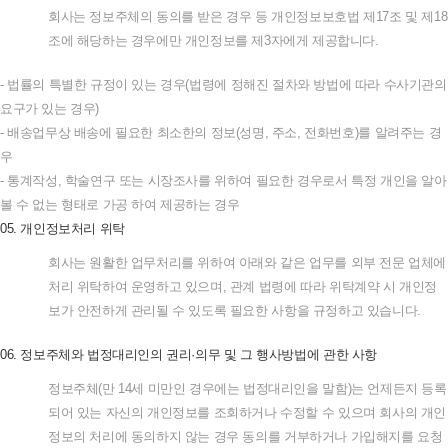
회사는
정보주체의
동의를
받은
경우
등
개인정보보호법
제
17
조
및
제
18
조에
해당하는
경우에만
개인정보를
제
3
자에게
제공합니다
.
-
법률의
특별한
규정이
있는
경우
(
법령에
정해진
절차와
방법에
따라
수사기관의
요구가
있는
경우
)
-
배송업무상
배송에
필요한
최소한의
정보
(
성명
,
주소
,
전화번호
)
를
알려주는
경
우
-
통계작성
,
학술연구
또는
시장조사를
위하여
필요한
경우로서
특정
개인을
알아
볼
수
없는
형태로
가공
하여
제공하는
경우
05.
개인정보처리
위탁
회사는
원활한
업무처리를
위하여
아래와
같은
업무를
외부
전문
업체에
처리
위탁하여
운영하고
있으며
,
관계
법령에
따라
위탁계약
시
개인정
보가
안전하게
관리될
수
있도록
필요한
사항을
규정하고
있습니다
.
06.
정보주체와
법정대리인의
권리
·
의무
및
그
행사방법에
관한
사항
정보주체
(
만
14
세
미만인
경우에는
법정대리인을
말함
)
는
언제든지
등록
되어
있는
자신의
개인정보를
조회하거나
수정할
수
있으며
회사의
개인
정보의
처리에
동의하지
않는
경우
동의를
거부하거나
가입해지를
요청