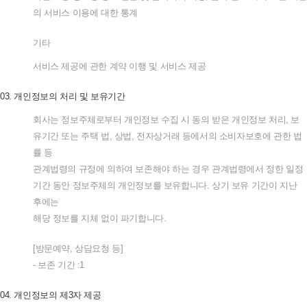
의
서비스
이용에
대한
통계
기타
서비스
제공에
관한
계약
이행
및
서비스
제공
03.
개인정보의
처리
및
보유기간
회사는
정보주체로부터
개인정보
수집
시
동의
받은
개인정보
처리
,
보
유기간
또는
주택
법
,
상법
,
전자상거래
등에서의
소비자보호에
관한
법
률
등
관계법령의
규정에
의하여
보존해야
하는
경우
관계법령에서
정한
일정
기간
동안
정보주체의
개인정보를
보유합니다
.
상기
보유
기간이
지난
후에는
해당
정보를
지체
없이
파기합니다
.
[
방문예약
,
상담요청
등
]
-
보존
기간
:1
04.
개인정보의
제
3
자
제공