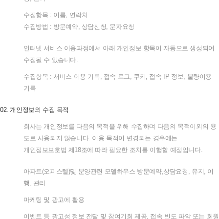
수집항목
:
이름
,
연락처
수집방법
:
방문예약
,
상담신청
,
문자요청
인터넷
서비스
이용과정에서
아래
개인정보
항목이
자동으로
생성되어
수집될
수
있습니다
.
수집항목
:
서비스
이용
기록
,
접속
로그
,
쿠키
,
접속
IP
정보
,
불량이용
기록
02.
개인정보의
수집
목적
회사는
개인정보를
다음의
목적을
위해
수집하며
다음의
목적이외의
용
도로
사용되지
않습니다
.
이용
목적이
변경되는
경우에는
개인정보보호법
제
18
조에
따라
필요한
조치를
이행할
예정입니다
.
아파트
(
오피스텔
)
및
분양관련
모델하우스
방문예약
,
상담요청
,
유지
,
이
행
,
관리
마케팅
및
광고에
활용
이벤트
등
광고성
정보
전달
및
참여기회
제공
,
접속
빈도
파악
또는
회원