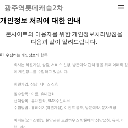
메뉴 건너뛰기
광주역롯데캐슬2차
개인정보 처리에 대한 안내
본사이트의
이용자를
위한
개인정보처리방침을
다음과
같이
알려드립니다
.
01.
수집하는
개인정보의
항목
회사는
회원가입
,
상담
,
서비스
신청
,
방문예약
관리
등을
위해
아래와
같
이
개인정보를
수집하고
있습니다
.
회원가입
,
상담
,
서비스
신청
필수항목
:
이름
,
휴대전화
선택항목
:
휴대전화
, SMS
수신여부
수집방법
:
홈페이지
(
회원가입
),
이벤트
응모
,
방문예약
,
문자요청
아파트
(
오피스텔
)
및
분양관련
모델하우스
방문예약
,
상담요청
,
유지
,
이
행
,
관리