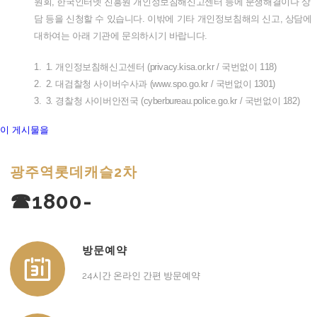
원회
,
한국인터넷
진흥원
개인정보침해신고센터
등에
분쟁해결이나
상
담
등을
신청할
수
있습니다
.
이밖에
기타
개인정보침해의
신고
,
상담에
대하여는
아래
기관에
문의하시기
바랍니다
.
1.
1.
개인정보침해신고센터
(privacy.kisa.or.kr /
국번없이
118)
2.
2.
대검찰청
사이버수사과
(www.spo.go.kr /
국번없이
1301)
3.
3.
경찰청
사이버안전국
(cyberbureau.police.go.kr /
국번없이
182)
이 게시물을
광주역롯데캐슬2차
☎1800-
방문예약
24시간 온라인 간편 방문예약