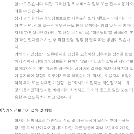
할
수도
있습니다
.
다만
,
그러한
경우
서비스의
일부
또는
전부
이용이
어
려울
수
있습니다
.
상기
권리
행사는
개인정보보호법
시행규칙
별지
제
8
호
서식에
따라
작
성
후
서면
,
전화
또는
전자우편
등을
통해
요청하는
방법
및
당사
홈페이
지
내
‘
개인정보변경
’(
또는
‘
회원정
보수정
’
등
), “
회원탈퇴
”
를
클릭하여
본
인
확인
절차를
거치신
후
직접
열람
,
정정
및
탈퇴
하는
방법이
있습니
다
.
귀하가
개인정보의
오류에
대한
정정을
요청하신
경우에는
정정을
완료
하기
전까지
당해
개인정보를
이용하지
않습니다
.
또한
잘못된
개인정보
를
제
3
자에게
이미
제공한
경우에는
정정
처리결과를
제
3
자에게
지체
없
이
통지하여
정정이
이루어지도록
하겠습니다
.
회사는
이용자의
요청에
의해
해지
또는
삭제된
개인정보는
“
회사가
수집하는
개인정보의
보유
및
이용기간
”
에
명시된
바에
따라
처리하고
그
외의
용도로
열람
또는
이
용할
수
없도록
처리하고
있습니다
.
07.
개인정보
파기
절차
및
방법
회사는
원칙적으로
개인정보
수집
및
이용
목적이
달성된
후에는
해당
정보를
지체
없이
파기합니다
.
다만
,
다른
법률에
따라
보존하여야하는